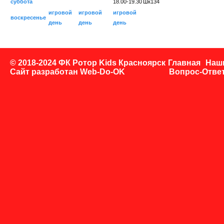
суббота
18.00-19.30
Шк134
игровой
игровой
игровой
воскресенье
день
день
день
© 2018-2024 ФК Ротор Kids Красноярск
Главная
Наш
Сайт разработан
Web-Do-OK
Вопрос-Отве