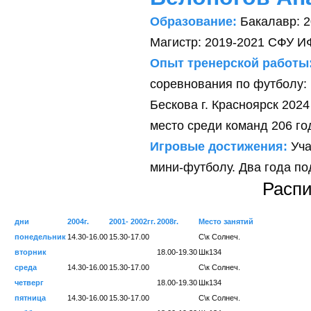
Образование:
Бакалавр: 2
Магистр: 2019-2021 СФУ И
Опыт тренерской работы
соревнования по футболу: 
Бескова г. Красноярск 2024
место среди команд 206 го
Игровые достижения:
Уча
мини-футболу. Два года п
Распи
дни
2004г.
2001- 2002гг.
2008г.
Место занятий
понедельник
14.30-16.00
15.30-17.00
С\к Солнеч.
вторник
18.00-19.30
Шк134
среда
14.30-16.00
15.30-17.00
С\к Солнеч.
четверг
18.00-19.30
Шк134
пятница
14.30-16.00
15.30-17.00
С\к Солнеч.