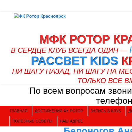
МФК РОТОР КР
В СЕРДЦЕ КЛУБ ВСЕГДА ОДИН —
РАССВЕТ KIDS
К
НИ ШАГУ НАЗАД, НИ ШАГУ НА МЕ
ТОЛЬКО ВСЕ В
По всем вопросам звони
телефон
ГЛАВНАЯ
ДОСТИЖЕНИЯ ФК РОТОР
ЗАПИСЬ В КЛУБ
Д
ПОЛЕЗНЫЕ СОВЕТЫ
НАШ АДРЕС
Белоногов Ан