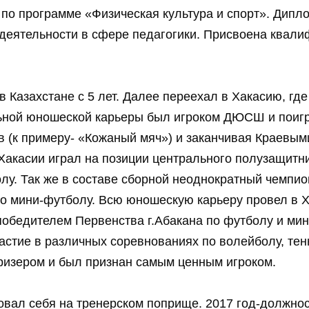
 по программе «Физическая культура и спорт». Дипл
еятельности в сфере педагогики. Присвоена квали
в Казахстане с 5 лет. Далее переехал в Хакасию, г
ьной юношеской карьеры был игроком ДЮСШ и поигр
в (к примеру- «Кожаный мяч») и заканчивая Краевы
Хакасии играл на позиции центрального полузащитн
лу. Так же в составе сборной неоднократный чемпио
о мини-футболу. Всю юношескую карьеру провел в Ха
обедителем Первенства г.Абакана по футболу и мин
астие в различных соревнованиях по волейболу, тен
призером и был признан самым ценным игроком.
овал себя на тренерском поприще. 2017 год-должнос