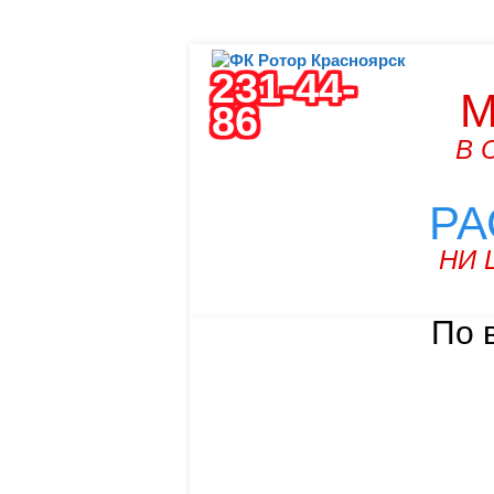
231-44-
М
86
В 
РА
НИ 
По 