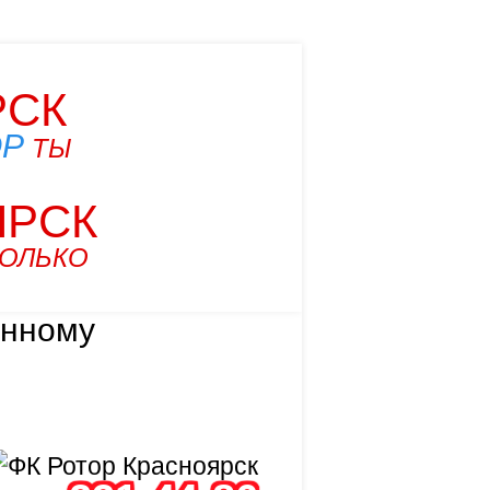
РСК
ОР
ТЫ
ЯРСК
ТОЛЬКО
анному