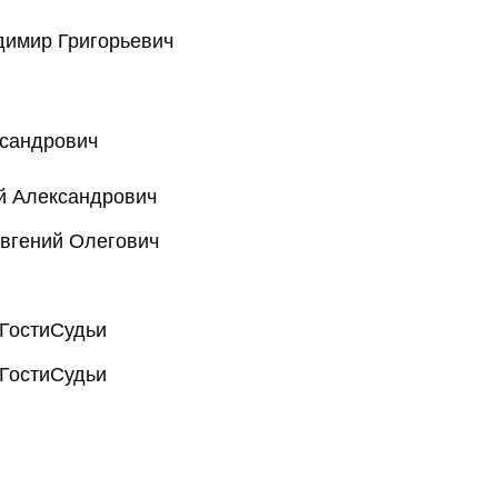
имир Григорьевич
сандрович
й Александрович
вгений Олегович
Гости
Судьи
Гости
Судьи