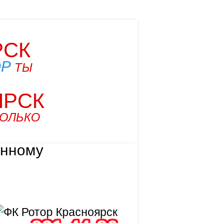
РСК
ОР
ТЫ
ЯРСК
ТОЛЬКО
анному