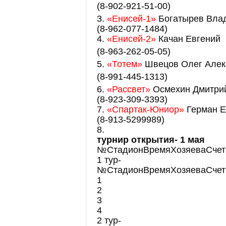
(8-902-921-51-00)
3.
«Енисей-1»
Богатырев Влад
(8-962-077-1484)
4.
«Енисей-2»
Качан Евгений
(8-963-262-05-05)
5.
«Тотем»
Швецов Олег Алек
(8-991-445-1313)
6.
«Рассвет»
Осмехин Дмитри
(8-923-309-3393)
7.
«Спартак-Юниор»
Герман Е
(8-913-5299989)
8.
турнир открытия- 1 мая
№
Стадион
Время
Хозяева
Счет
1 тур-
№
Стадион
Время
Хозяева
Счет
1
2
3
4
2 тур-