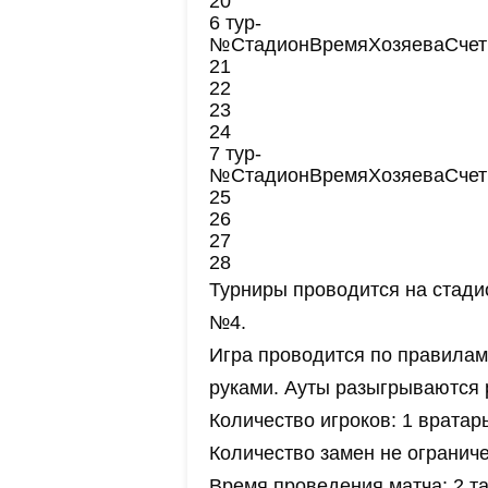
20
6 тур-
№
Стадион
Время
Хозяева
Счет
21
22
23
24
7 тур-
№
Стадион
Время
Хозяева
Счет
25
26
27
28
Турниры проводится на стади
№4.
Игра проводится по правилам
руками. Ауты разыгрываются 
Количество игроков: 1 вратар
Количество замен не ограниче
Время проведения матча: 2 та