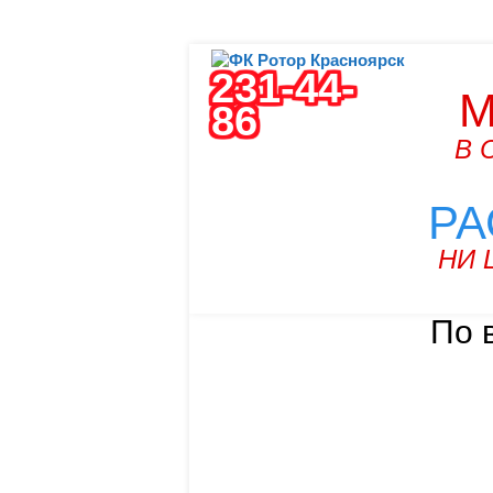
231-44-
М
86
В 
РА
НИ 
По 