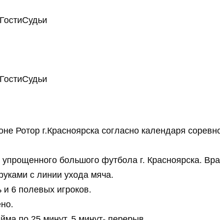
Гости
Судьи
Гости
Судьи
оне Ротор г.Красноярска согласно календаря соре
 упрощенного большого футбола г. Красноярска. Вра
руками с линии ухода мяча.
ь и 6 полевых игроков.
но.
йма по 25 минут. 5 минут- перерыв.