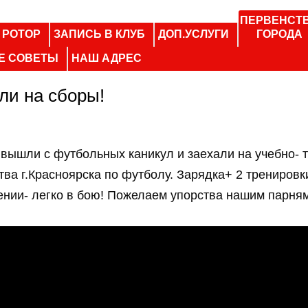
ПЕРВЕНСТ
 РОТОР
ЗАПИСЬ В КЛУБ
ДОП.УСЛУГИ
ГОРОДА
Е СОВЕТЫ
НАШ АДРЕС
ли на сборы!
вышли с футбольных каникул и заехали на учебно-
ства г.Красноярска по футболу. Зарядка+ 2 трениров
чении- легко в бою! Пожелаем упорства нашим парня