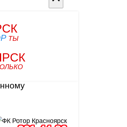
РСК
ОР
ТЫ
ЯРСК
ТОЛЬКО
анному