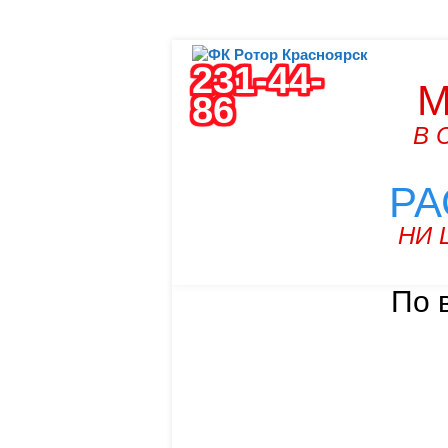
231-44-
М
86
В 
РА
НИ 
По 